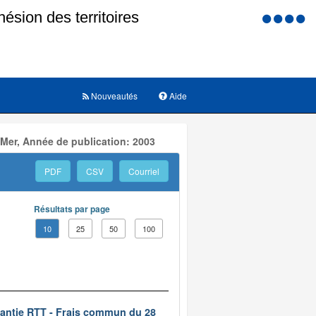
Menu
d'accessi
Nouveautés
Aide
 Mer, Année de publication: 2003
PDF
CSV
Courriel
Résultats par page
10
25
50
100
rantie RTT - Frais commun du 28