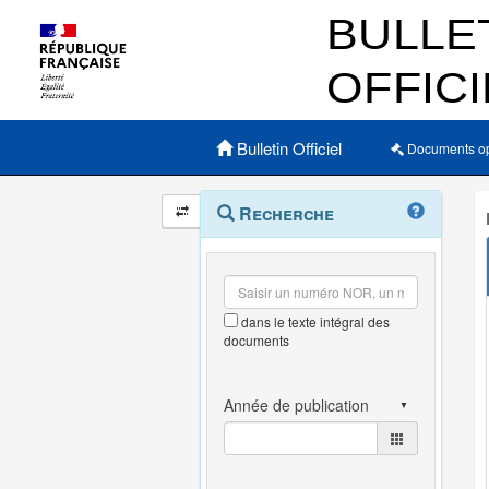
Menu principal
Bulletin Officiel
Documents o
Navigation
Menu
Recherche
contextuel
et
outils
annexes
dans le texte intégral des
documents