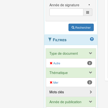
Rechercher
Filtres
Type de document
Autre
2
Thématique
Mer
2
Mots clés
Année de publication