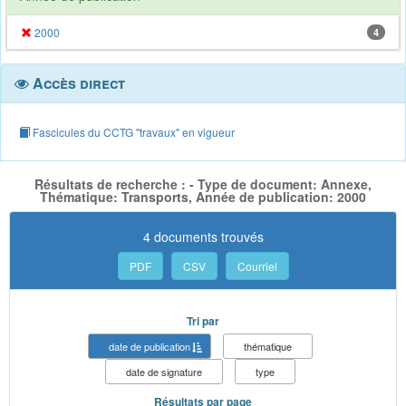
2000
4
Accès direct
Fascicules du CCTG "travaux" en vigueur
Résultats de recherche : - Type de document: Annexe,
Thématique: Transports, Année de publication: 2000
4 documents trouvés
PDF
CSV
Courriel
Tri par
date de publication
thématique
date de signature
type
Résultats par page