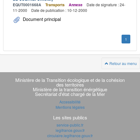
EQUT0001668A
Transports
Annexe
Date de signature : 24-
11-2000
Date de publication : 10-12-2000
Document principal
1
Retour au menu
Navigation
transverse
Ministère de la Transition écologique et de la cohésion
des territoires
Ministère de la transition énérgétique
Secrétariat d'état chargé de la Mer
Accessibilité
Mentions légales
Les sites publics
service-public.fr
legifrance.gouv.fr
circulaire.legifrance.gouv.fr