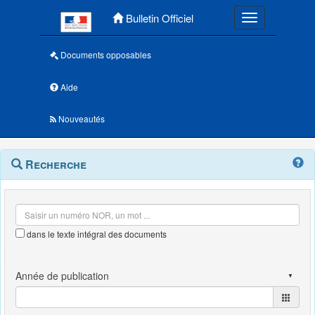
Menu principal
Bulletin Officiel
Toggle navigatio
Documents opposables
Aide
Nouveautés
Navigation
Menu
Recherche
contextuel
et
outils
annexes
dans le texte intégral des documents