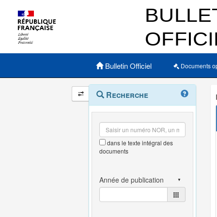
Menu principal
Bulletin Officiel
Documents o
Navigation
Menu
Recherche
contextuel
et
outils
annexes
dans le texte intégral des
documents