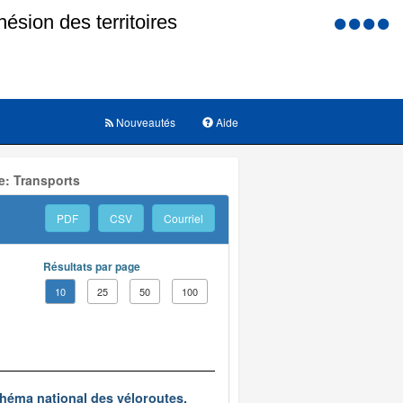
Menu
d'accessi
Nouveautés
Aide
e: Transports
PDF
CSV
Courriel
Résultats par page
10
25
50
100
chéma national des véloroutes.