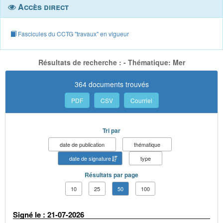
Accès direct
Fascicules du CCTG "travaux" en vigueur
Résultats de recherche : - Thématique: Mer
364 documents trouvés
PDF
CSV
Courriel
Tri par
date de publication
thématique
date de signature
type
Résultats par page
10
25
50
100
Signé le : 21-07-2026