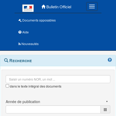
Menu principal
Bulletin Officiel
Toggle navigatio
Documents opposables
Aide
Nouveautés
Navigation
Menu
Recherche
contextuel
et
outils
annexes
dans le texte intégral des documents