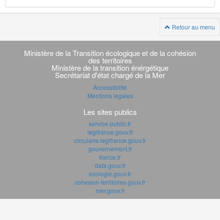
Retour au menu
Navigation
transverse
Ministère de la Transition écologique et de la cohésion
des territoires
Ministère de la transition énérgétique
Secrétariat d'état chargé de la Mer
Accessibilité
Mentions légales
Les sites publics
service-public.fr
legifrance.gouv.fr
circulaire.legifrance.gouv.fr
gouvernement.fr
france.fr
data.gouv.fr
ecologie.gouv.fr
cohesion-territoires.gouv.fr
mer.gouv.fr