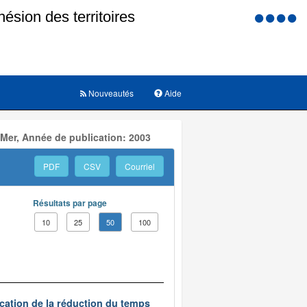
Menu
d'accessi
Nouveautés
Aide
 Mer, Année de publication: 2003
PDF
CSV
Courriel
Résultats par page
10
25
50
100
ication de la réduction du temps