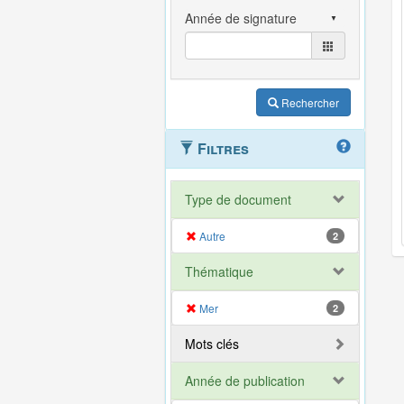
Rechercher
Filtres
Type de document
Autre
2
Thématique
Mer
2
Mots clés
Année de publication