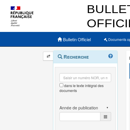
Menu principal
Bulletin Officiel
Documents o
Navigation
Menu
Recherche
contextuel
et
outils
annexes
dans le texte intégral des
documents