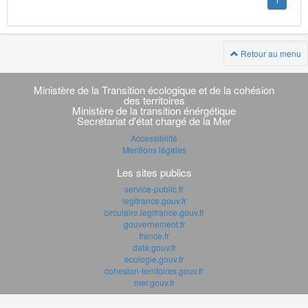
1
Retour au menu
Navigation
transverse
Ministère de la Transition écologique et de la cohésion
des territoires
Ministère de la transition énérgétique
Secrétariat d'état chargé de la Mer
Accessibilité
Mentions légales
Les sites publics
service-public.fr
legifrance.gouv.fr
circulaire.legifrance.gouv.fr
gouvernement.fr
france.fr
data.gouv.fr
ecologie.gouv.fr
cohesion-territoires.gouv.fr
mer.gouv.fr