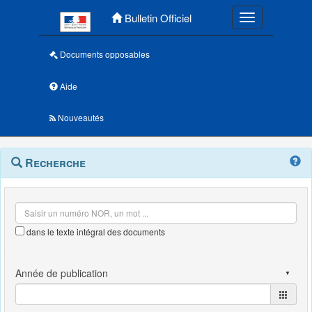
Menu principal
Bulletin Officiel
Toggle navigatio
Documents opposables
Aide
Nouveautés
Navigation
Menu
Recherche
contextuel
et
outils
annexes
dans le texte intégral des documents