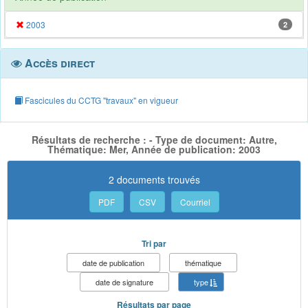
2003
2
Accès direct
Fascicules du CCTG "travaux" en vigueur
Résultats de recherche : - Type de document: Autre,
Thématique: Mer, Année de publication: 2003
2 documents trouvés
PDF
CSV
Courriel
Tri par
date de publication
thématique
date de signature
type
Résultats par page