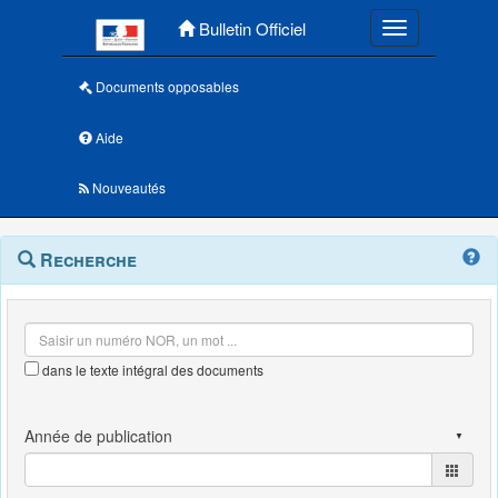
Menu principal
Bulletin Officiel
Toggle navigatio
Documents opposables
Aide
Nouveautés
Navigation
Menu
Recherche
contextuel
et
outils
annexes
dans le texte intégral des documents