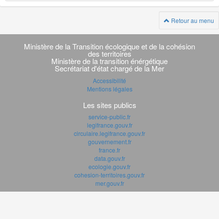
Retour au menu
Navigation
transverse
Ministère de la Transition écologique et de la cohésion
des territoires
Ministère de la transition énérgétique
Secrétariat d'état chargé de la Mer
Accessibilité
Mentions légales
Les sites publics
service-public.fr
legifrance.gouv.fr
circulaire.legifrance.gouv.fr
gouvernement.fr
france.fr
data.gouv.fr
ecologie.gouv.fr
cohesion-territoires.gouv.fr
mer.gouv.fr