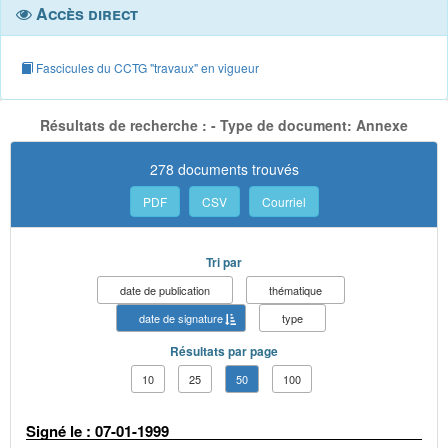
Accès direct
Fascicules du CCTG "travaux" en vigueur
Résultats de recherche : - Type de document: Annexe
278 documents trouvés
PDF
CSV
Courriel
Tri par
date de publication
thématique
date de signature
type
Résultats par page
10
25
50
100
Signé le : 07-01-1999