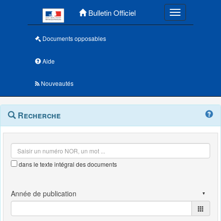
Menu principal
Bulletin Officiel
Toggle navigatio
Documents opposables
Aide
Nouveautés
Navigation
Menu
Recherche
contextuel
et
outils
annexes
dans le texte intégral des documents