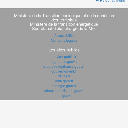
Retour au menu
Navigation
transverse
Ministère de la Transition écologique et de la cohésion
des territoires
Ministère de la transition énérgétique
Secrétariat d'état chargé de la Mer
Accessibilité
Mentions légales
Les sites publics
service-public.fr
legifrance.gouv.fr
circulaire.legifrance.gouv.fr
gouvernement.fr
france.fr
data.gouv.fr
ecologie.gouv.fr
cohesion-territoires.gouv.fr
mer.gouv.fr