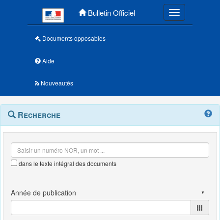
Menu principal
Bulletin Officiel
Toggle navigatio
Documents opposables
Aide
Nouveautés
Navigation
Menu
Recherche
contextuel
et
outils
annexes
dans le texte intégral des documents