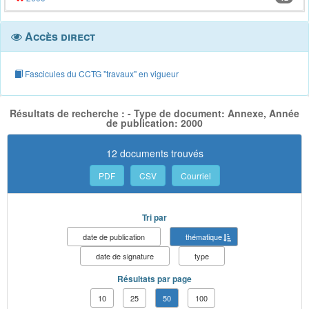
Accès direct
Fascicules du CCTG "travaux" en vigueur
Résultats de recherche : - Type de document: Annexe, Année
de publication: 2000
12 documents trouvés
PDF
CSV
Courriel
Tri par
date de publication
thématique
date de signature
type
Résultats par page
10
25
50
100