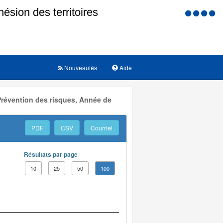
Menu
d'accessi
Nouveautés
Aide
Prévention des risques, Année de
PDF
CSV
Courriel
Résultats par page
10
25
50
100