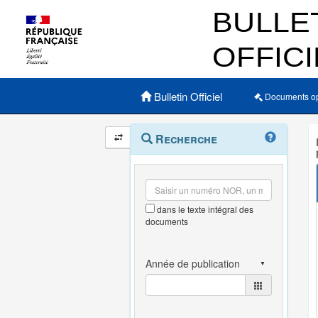
Menu principal
Bulletin Officiel
Documents o
Navigation
Menu
Recherche
contextuel
et
outils
annexes
dans le texte intégral des
documents