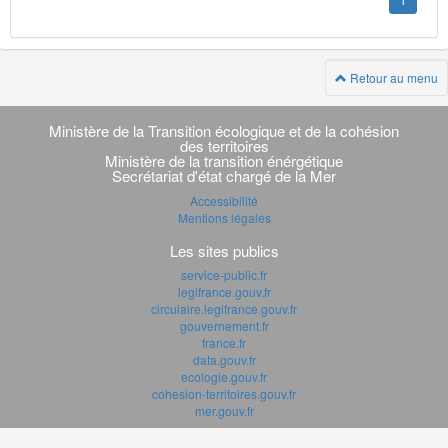
1
Retour au menu
Navigation
transverse
Ministère de la Transition écologique et de la cohésion
des territoires
Ministère de la transition énérgétique
Secrétariat d'état chargé de la Mer
Accessibilité
Mentions légales
Les sites publics
service-public.fr
legifrance.gouv.fr
circulaire.legifrance.gouv.fr
gouvernement.fr
france.fr
data.gouv.fr
ecologie.gouv.fr
cohesion-territoires.gouv.fr
mer.gouv.fr