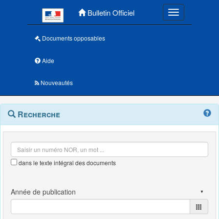
Menu principal
Bulletin Officiel
Toggle navigatio
Documents opposables
Aide
Nouveautés
Navigation
Menu
Recherche
contextuel
et
outils
annexes
dans le texte intégral des documents