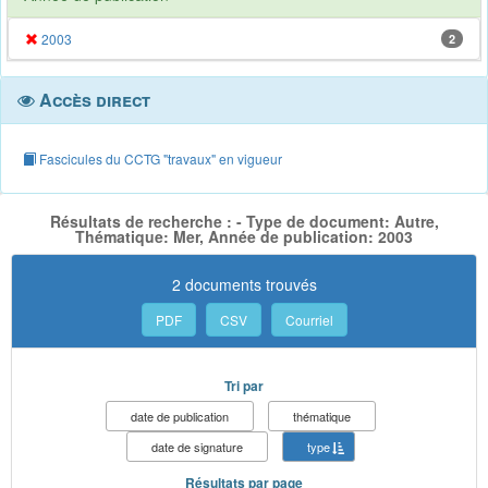
2003
2
Accès direct
Fascicules du CCTG "travaux" en vigueur
Résultats de recherche : - Type de document: Autre,
Thématique: Mer, Année de publication: 2003
2 documents trouvés
PDF
CSV
Courriel
Tri par
date de publication
thématique
date de signature
type
Résultats par page