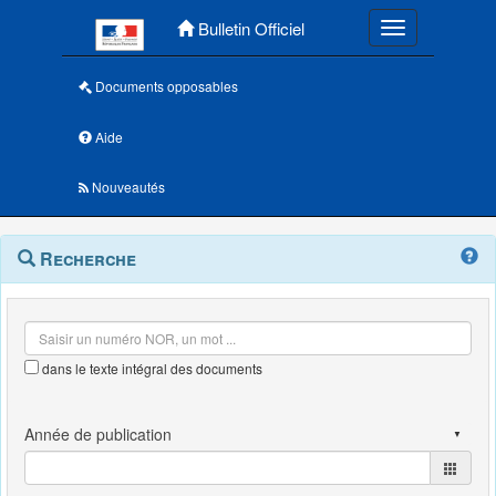
Menu principal
Bulletin Officiel
Toggle navigatio
Documents opposables
Aide
Nouveautés
Navigation
Menu
Recherche
contextuel
et
outils
annexes
dans le texte intégral des documents