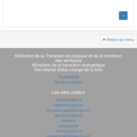
1
Retour au menu
Navigation
transverse
Ministère de la Transition écologique et de la cohésion
des territoires
Ministère de la transition énérgétique
Secrétariat d'état chargé de la Mer
Accessibilité
Mentions légales
Les sites publics
service-public.fr
legifrance.gouv.fr
circulaire.legifrance.gouv.fr
gouvernement.fr
france.fr
data.gouv.fr
ecologie.gouv.fr
cohesion-territoires.gouv.fr