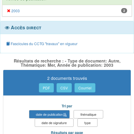
2003
2
Accès direct
Fascicules du CCTG "travaux" en vigueur
Résultats de recherche : - Type de document: Autre,
Thématique: Mer, Année de publication: 2003
2 documents trouvés
PDF
CSV
Courriel
Tri par
date de publication
thématique
date de signature
type
Résultats par page