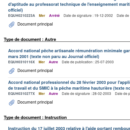
d'aptitude au professorat technique de l'enseignement marit
officiel)
EQUH0210223A
Mer
Arrêté
Date de signature : 19-12-2002
Date de 
Document principal
Type de document : Autre
Accord national pêche artisanale rémunération minimale ga
mars 2001 (texte non paru au Journal officiel)
EQUH0310116X
Mer
Autre
Date de publication : 25-07-2003
Document principal
Accord national professionnel du 28 février 2003 pour l'appl
de travail et du SMIC à la pêche maritime hauturière (texte no
EQUH0310277X
Mer
Autre
Date de signature : 28-02-2003
Date de p
Document principal
Type de document : Instruction
Instruction du 17 juillet 2003 relative à l'aide portant remb