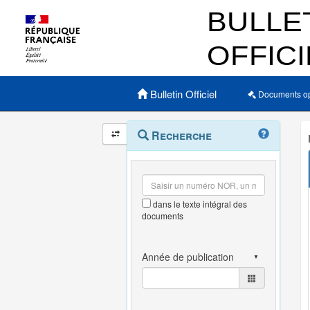
Menu principal
Bulletin Officiel
Documents o
Navigation
Menu
Recherche
contextuel
et
outils
annexes
dans le texte intégral des
documents