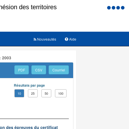
Menu
d'accessi
Nouveautés
Aide
: 2003
PDF
CSV
Courriel
Résultats par page
10
25
50
100
on des épreuves du certificat