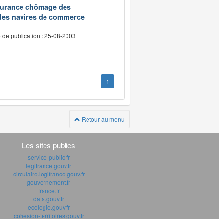
assurance chômage des
 des navires de commerce
 de publication : 25-08-2003
1
Retour au menu
Les sites publics
service-public.fr
legifrance.gouv.fr
circulaire.legifrance.gouv.fr
gouvernement.fr
france.fr
data.gouv.fr
ecologie.gouv.fr
cohesion-territoires.gouv.fr