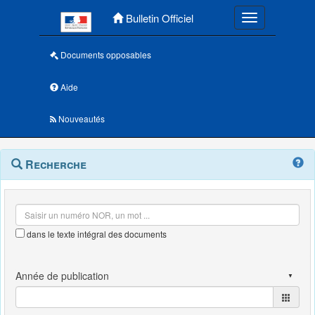
Menu principal
Bulletin Officiel
Toggle navigatio
Documents opposables
Aide
Nouveautés
Navigation
Menu
Recherche
contextuel
et
outils
annexes
dans le texte intégral des documents