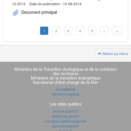
12-2013
Date de publication : 10-08-2014
Document principal
1
2
3
4
5
>
>>
Retour au menu
Navigation
transverse
Ministère de la Transition écologique et de la cohésion
des territoires
Ministère de la transition énérgétique
Secrétariat d'état chargé de la Mer
Accessibilité
Mentions légales
Les sites publics
service-public.fr
legifrance.gouv.fr
circulaire.legifrance.gouv.fr
gouvernement.fr
france.fr