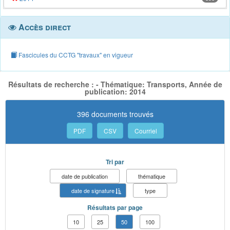
Accès direct
Fascicules du CCTG "travaux" en vigueur
Résultats de recherche : - Thématique: Transports, Année de
publication: 2014
396 documents trouvés
PDF
CSV
Courriel
Tri par
date de publication
thématique
date de signature
type
Résultats par page
10
25
50
100