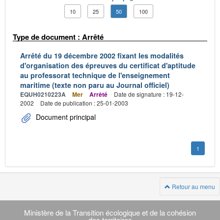
10
25
50
100
Type de document : Arrêté
Arrêté du 19 décembre 2002 fixant les modalités
d'organisation des épreuves du certificat d'aptitude
au professorat technique de l'enseignement
maritime (texte non paru au Journal officiel)
EQUH0210223A
Mer
Arrêté
Date de signature : 19-12-
2002
Date de publication : 25-01-2003
Document principal
1
Retour au menu
Navigation
transverse
Ministère de la Transition écologique et de la cohésion
des territoires