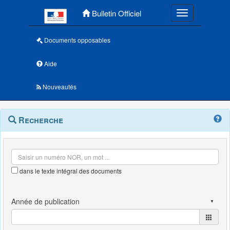
Menu principal
Bulletin Officiel
Toggle navigatio
Documents opposables
Aide
Nouveautés
Navigation
Menu
Recherche
contextuel
et
outils
annexes
dans le texte intégral des documents