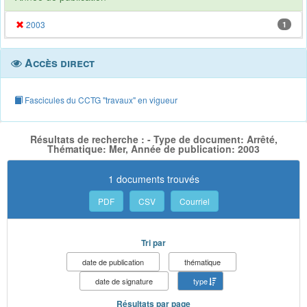
2003
1
Accès direct
Fascicules du CCTG "travaux" en vigueur
Résultats de recherche : - Type de document: Arrêté,
Thématique: Mer, Année de publication: 2003
1 documents trouvés
PDF
CSV
Courriel
Tri par
date de publication
thématique
date de signature
type
Résultats par page