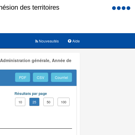
Menu
d'accessi
Nouveautés
Aide
 Administration générale, Année de
PDF
CSV
Courriel
Résultats par page
10
25
50
100