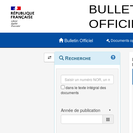
Menu principal
Bulletin Officiel
Documents o
Navigation
Menu
Recherche
contextuel
et
outils
annexes
dans le texte intégral des
documents