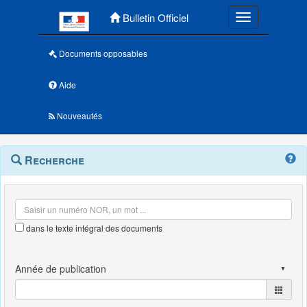
Menu principal
Bulletin Officiel
Toggle navigatio
Documents opposables
Aide
Nouveautés
Navigation
Menu
Recherche
contextuel
et
outils
annexes
dans le texte intégral des documents