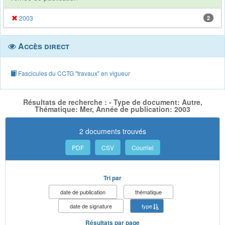
2003
2
Accès direct
Fascicules du CCTG "travaux" en vigueur
Résultats de recherche : - Type de document: Autre,
Thématique: Mer, Année de publication: 2003
2 documents trouvés
PDF
CSV
Courriel
Tri par
date de publication
thématique
date de signature
type
Résultats par page