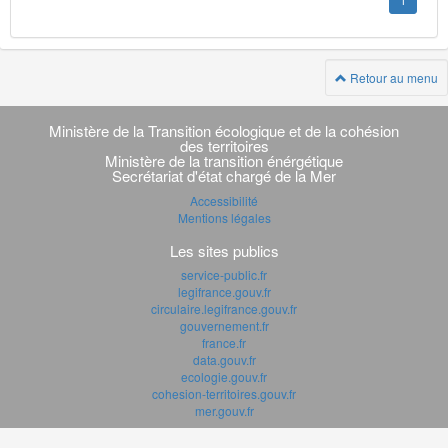
1
Retour au menu
Navigation
transverse
Ministère de la Transition écologique et de la cohésion
des territoires
Ministère de la transition énérgétique
Secrétariat d'état chargé de la Mer
Accessibilité
Mentions légales
Les sites publics
service-public.fr
legifrance.gouv.fr
circulaire.legifrance.gouv.fr
gouvernement.fr
france.fr
data.gouv.fr
ecologie.gouv.fr
cohesion-territoires.gouv.fr
mer.gouv.fr