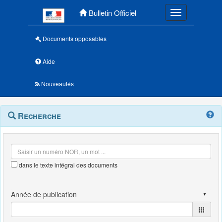
Menu principal
Bulletin Officiel
Toggle navigatio
Documents opposables
Aide
Nouveautés
Navigation
Menu
Recherche
contextuel
et
outils
annexes
dans le texte intégral des documents