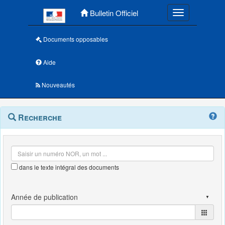
Menu principal
Bulletin Officiel
Toggle navigatio
Documents opposables
Aide
Nouveautés
Navigation
Menu
Recherche
contextuel
et
outils
annexes
dans le texte intégral des documents