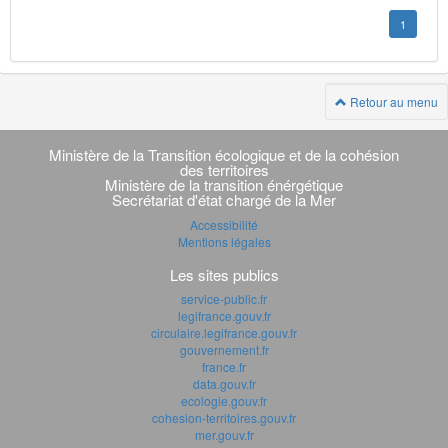
1
Retour au menu
Navigation
transverse
Ministère de la Transition écologique et de la cohésion
des territoires
Ministère de la transition énérgétique
Secrétariat d'état chargé de la Mer
Accessibilité
Mentions légales
Les sites publics
service-public.fr
legifrance.gouv.fr
circulaire.legifrance.gouv.fr
gouvernement.fr
france.fr
data.gouv.fr
ecologie.gouv.fr
cohesion-territoires.gouv.fr
mer.gouv.fr