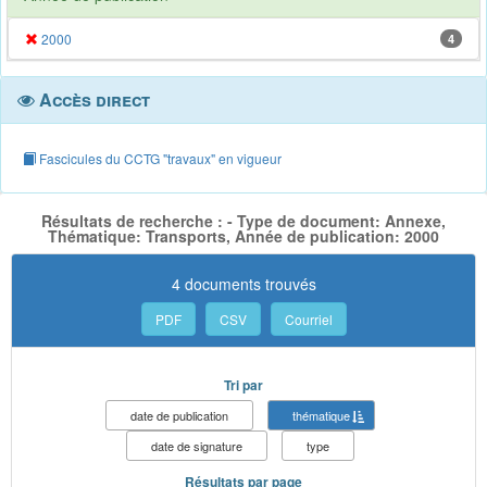
2000
4
Accès direct
Fascicules du CCTG "travaux" en vigueur
Résultats de recherche : - Type de document: Annexe,
Thématique: Transports, Année de publication: 2000
4 documents trouvés
PDF
CSV
Courriel
Tri par
date de publication
thématique
date de signature
type
Résultats par page