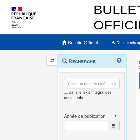
Menu principal
Bulletin Officiel
Documents o
Navigation
Menu
Recherche
contextuel
et
outils
annexes
dans le texte intégral des
documents