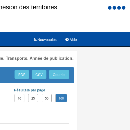
Menu
d'accessi
Nouveautés
Aide
e: Transports, Année de publication:
PDF
CSV
Courriel
Résultats par page
10
25
50
100