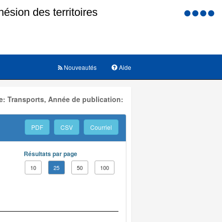
Menu
d'accessi
Nouveautés
Aide
: Transports, Année de publication:
PDF
CSV
Courriel
Résultats par page
10
25
50
100