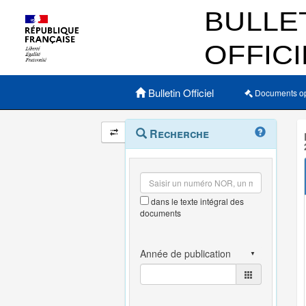
Menu principal
Bulletin Officiel
Documents o
Navigation
Menu
Recherche
contextuel
et
outils
annexes
dans le texte intégral des
documents