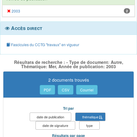
2003
2
Accès direct
Fascicules du CCTG "travaux" en vigueur
Résultats de recherche : - Type de document: Autre,
Thématique: Mer, Année de publication: 2003
2 documents trouvés
PDF
CSV
Courriel
Tri par
date de publication
thématique
date de signature
type
Résultats par page