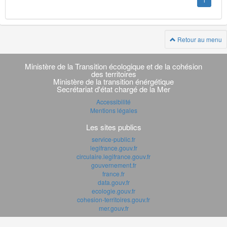
1
Retour au menu
Navigation
transverse
Ministère de la Transition écologique et de la cohésion
des territoires
Ministère de la transition énérgétique
Secrétariat d'état chargé de la Mer
Accessibilité
Mentions légales
Les sites publics
service-public.fr
legifrance.gouv.fr
circulaire.legifrance.gouv.fr
gouvernement.fr
france.fr
data.gouv.fr
ecologie.gouv.fr
cohesion-territoires.gouv.fr
mer.gouv.fr