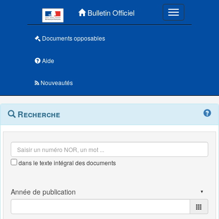
Menu principal
Bulletin Officiel
Toggle navigatio
Documents opposables
Aide
Nouveautés
Navigation
Menu
Recherche
contextuel
et
outils
annexes
dans le texte intégral des documents