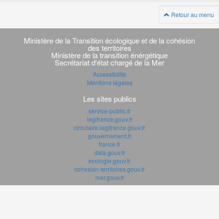
Retour au menu
Navigation
transverse
Ministère de la Transition écologique et de la cohésion
des territoires
Ministère de la transition énérgétique
Secrétariat d'état chargé de la Mer
Accessibilité
Mentions légales
Les sites publics
service-public.fr
legifrance.gouv.fr
circulaire.legifrance.gouv.fr
gouvernement.fr
france.fr
data.gouv.fr
ecologie.gouv.fr
cohesion-territoires.gouv.fr
mer.gouv.fr