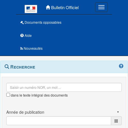
Menu principal
Bulletin Officiel
Toggle navigatio
Documents opposables
Aide
Nouveautés
Navigation
Menu
Recherche
contextuel
et
outils
annexes
dans le texte intégral des documents