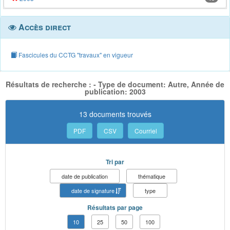
Accès direct
Fascicules du CCTG "travaux" en vigueur
Résultats de recherche : - Type de document: Autre, Année de
publication: 2003
13 documents trouvés
PDF
CSV
Courriel
Tri par
date de publication
thématique
date de signature
type
Résultats par page
10
25
50
100