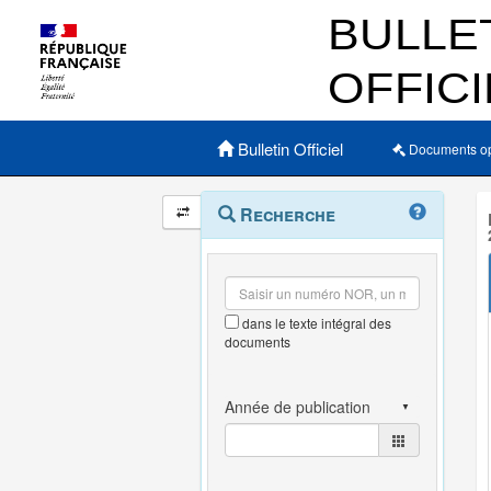
Menu principal
Bulletin Officiel
Documents o
Navigation
Menu
Recherche
contextuel
et
outils
annexes
dans le texte intégral des
documents