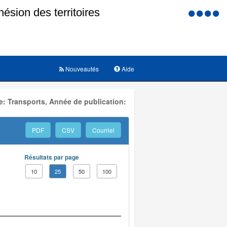
Menu
d'accessi
Nouveautés
Aide
: Transports, Année de publication:
PDF
CSV
Courriel
Résultats par page
10
25
50
100