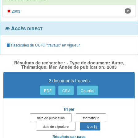
2003
2
Accès direct
Fascicules du CCTG "travaux" en vigueur
Résultats de recherche : - Type de document: Autre,
Thématique: Mer, Année de publication: 2003
2 documents trouvés
PDF
CSV
Courriel
Tri par
date de publication
thématique
date de signature
type
Résultats par page