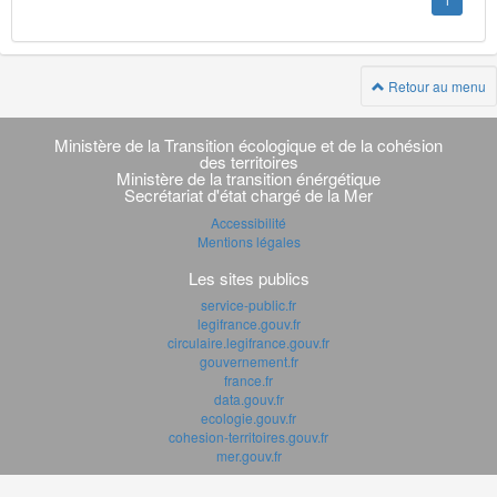
1
Retour au menu
Navigation
transverse
Ministère de la Transition écologique et de la cohésion
des territoires
Ministère de la transition énérgétique
Secrétariat d'état chargé de la Mer
Accessibilité
Mentions légales
Les sites publics
service-public.fr
legifrance.gouv.fr
circulaire.legifrance.gouv.fr
gouvernement.fr
france.fr
data.gouv.fr
ecologie.gouv.fr
cohesion-territoires.gouv.fr
mer.gouv.fr