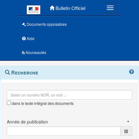
Menu principal
Bulletin Officiel
Toggle navigatio
Documents opposables
Aide
Nouveautés
Navigation
Menu
Recherche
contextuel
et
outils
annexes
dans le texte intégral des documents