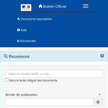
Menu principal
Bulletin Officiel
Toggle navigatio
Documents opposables
Aide
Nouveautés
Navigation
Menu
Recherche
contextuel
et
outils
annexes
dans le texte intégral des documents