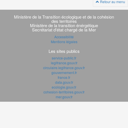
Retour au menu
Navigation
transverse
Ministère de la Transition écologique et de la cohésion
des territoires
Ministère de la transition énérgétique
Secrétariat d'état chargé de la Mer
Accessibilité
Mentions légales
Les sites publics
service-public.fr
legifrance.gouv.fr
circulaire.legifrance.gouv.fr
gouvernement.fr
france.fr
data.gouv.fr
ecologie.gouv.fr
cohesion-territoires.gouv.fr
mer.gouv.fr