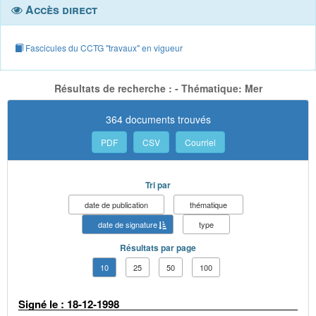
Accès direct
Fascicules du CCTG "travaux" en vigueur
Résultats de recherche : - Thématique: Mer
364 documents trouvés
PDF
CSV
Courriel
Tri par
date de publication
thématique
date de signature
type
Résultats par page
10
25
50
100
Signé le : 18-12-1998