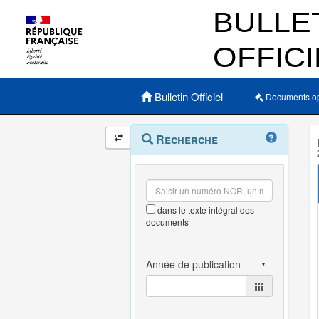
Menu principal
Bulletin Officiel
Documents o
Navigation
Menu
Recherche
contextuel
et
outils
annexes
dans le texte intégral des
documents