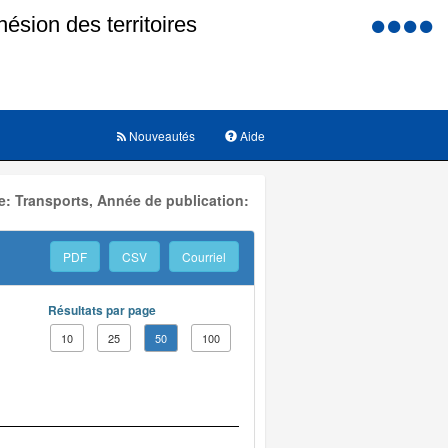
Menu
d'accessi
Nouveautés
Aide
: Transports, Année de publication:
PDF
CSV
Courriel
Résultats par page
10
25
50
100