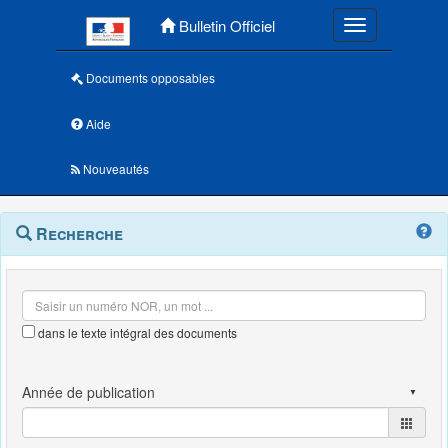
Menu principal
Bulletin Officiel
Toggle navigatio
Documents opposables
Aide
Nouveautés
Navigation
Menu
Recherche
contextuel
et
outils
annexes
dans le texte intégral des documents