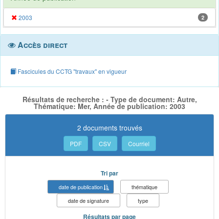
2003
2
Accès direct
Fascicules du CCTG "travaux" en vigueur
Résultats de recherche : - Type de document: Autre,
Thématique: Mer, Année de publication: 2003
2 documents trouvés
PDF
CSV
Courriel
Tri par
date de publication
thématique
date de signature
type
Résultats par page