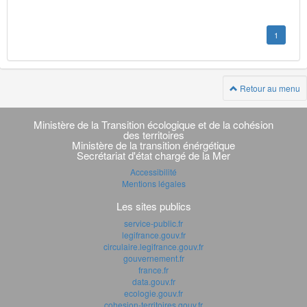
1
Retour au menu
Navigation
transverse
Ministère de la Transition écologique et de la cohésion
des territoires
Ministère de la transition énérgétique
Secrétariat d'état chargé de la Mer
Accessibilité
Mentions légales
Les sites publics
service-public.fr
legifrance.gouv.fr
circulaire.legifrance.gouv.fr
gouvernement.fr
france.fr
data.gouv.fr
ecologie.gouv.fr
cohesion-territoires.gouv.fr