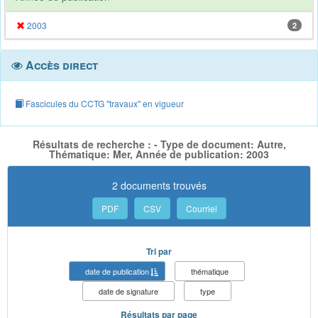
2003
2
Accès direct
Fascicules du CCTG "travaux" en vigueur
Résultats de recherche : - Type de document: Autre,
Thématique: Mer, Année de publication: 2003
2 documents trouvés
PDF
CSV
Courriel
Tri par
date de publication
thématique
date de signature
type
Résultats par page