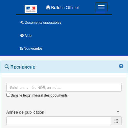
Menu principal
Bulletin Officiel
Toggle navigatio
Documents opposables
Aide
Nouveautés
Navigation
Menu
Recherche
contextuel
et
outils
annexes
dans le texte intégral des documents