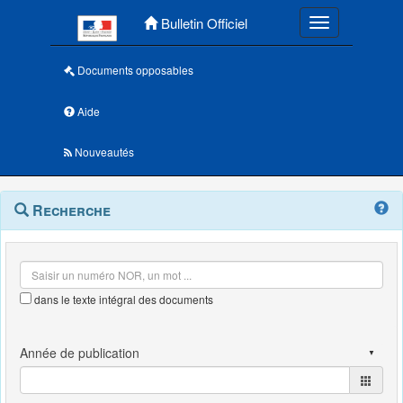
Menu principal
Bulletin Officiel
Toggle navigatio
Documents opposables
Aide
Nouveautés
Navigation
Menu
Recherche
contextuel
et
outils
annexes
dans le texte intégral des documents