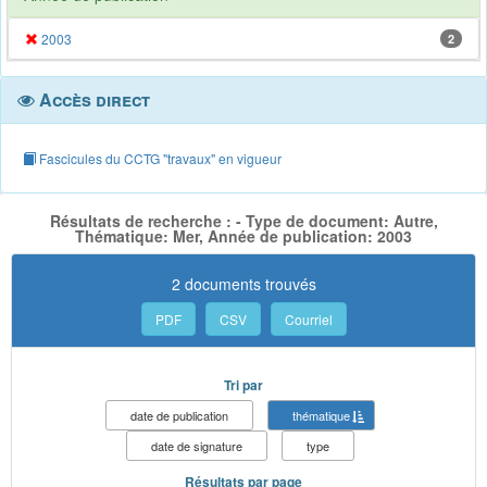
2003
2
Accès direct
Fascicules du CCTG "travaux" en vigueur
Résultats de recherche : - Type de document: Autre,
Thématique: Mer, Année de publication: 2003
2 documents trouvés
PDF
CSV
Courriel
Tri par
date de publication
thématique
date de signature
type
Résultats par page