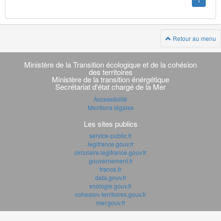
1
Retour au menu
Navigation
transverse
Ministère de la Transition écologique et de la cohésion
des territoires
Ministère de la transition énérgétique
Secrétariat d'état chargé de la Mer
Accessibilité
Mentions légales
Les sites publics
service-public.fr
legifrance.gouv.fr
circulaire.legifrance.gouv.fr
gouvernement.fr
france.fr
data.gouv.fr
ecologie.gouv.fr
cohesion-territoires.gouv.fr
mer.gouv.fr