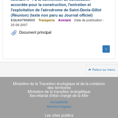
accordée pour la construction, l'entretien et
l'exploitation de l'aérodrome de Saint-Denis-Gillot
(Réunion) (texte non paru au Journal officiel)
EQUA0790800X
Transports
Avenant
Date de publication :
25-06-2007
Document principal
1
Retour au menu
Navigation
transverse
Ministère de la Transition écologique et de la cohésion
des territoires
Ministère de la transition énérgétique
Secrétariat d'état chargé de la Mer
Accessibilité
Mentions légales
Les sites publics