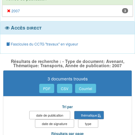
2007
3
Accès direct
Fascicules du CCTG "travaux" en vigueur
Résultats de recherche : - Type de document: Avenant,
Thématique: Transports, Année de publication: 2007
3 documents trouvés
PDF
CSV
Courriel
Tri par
date de publication
thématique
date de signature
type
Résultats par page