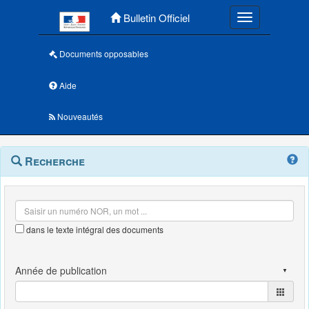
Menu principal
Bulletin Officiel
Toggle navigatio
Documents opposables
Aide
Nouveautés
Navigation
Menu
Recherche
contextuel
et
outils
annexes
dans le texte intégral des documents