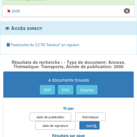
2000
4
Accès direct
Fascicules du CCTG "travaux" en vigueur
Résultats de recherche : - Type de document: Annexe,
Thématique: Transports, Année de publication: 2000
4 documents trouvés
PDF
CSV
Courriel
Tri par
date de publication
thématique
date de signature
type
Résultats par page