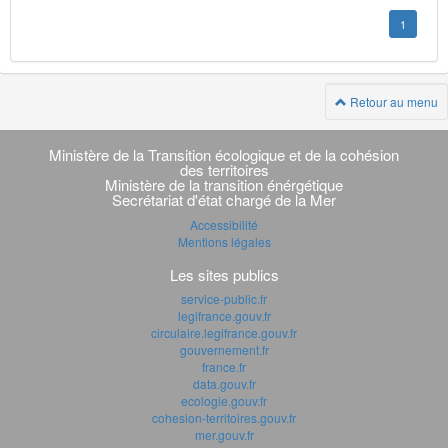
1
Retour au menu
Navigation
transverse
Ministère de la Transition écologique et de la cohésion
des territoires
Ministère de la transition énérgétique
Secrétariat d'état chargé de la Mer
Accessibilité
Mentions légales
Les sites publics
service-public.fr
legifrance.gouv.fr
circulaire.legifrance.gouv.fr
gouvernement.fr
france.fr
data.gouv.fr
ecologie.gouv.fr
cohesion-territoires.gouv.fr
mer.gouv.fr