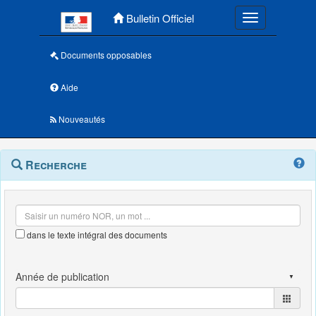
Menu principal
Bulletin Officiel
Toggle navigatio
Documents opposables
Aide
Nouveautés
Navigation
Menu
Recherche
contextuel
et
outils
annexes
dans le texte intégral des documents