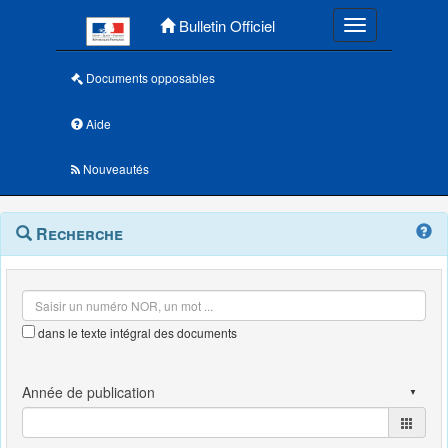
Menu principal
Bulletin Officiel
Toggle navigatio
Documents opposables
Aide
Nouveautés
Navigation
Menu
Recherche
contextuel
et
outils
annexes
dans le texte intégral des documents