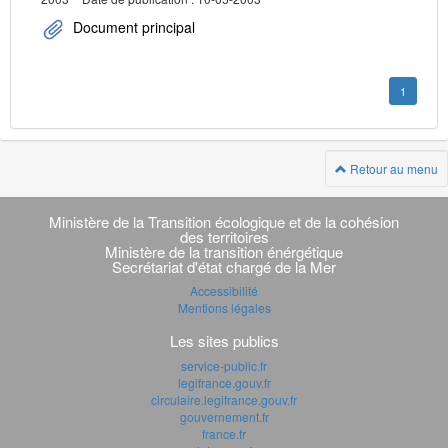
Document principal
1
Retour au menu
Navigation
transverse
Ministère de la Transition écologique et de la cohésion
des territoires
Ministère de la transition énérgétique
Secrétariat d'état chargé de la Mer
Accessibilité
Mentions légales
Les sites publics
service-public.fr
legifrance.gouv.fr
circulaire.legifrance.gouv.fr
gouvernement.fr
france.fr