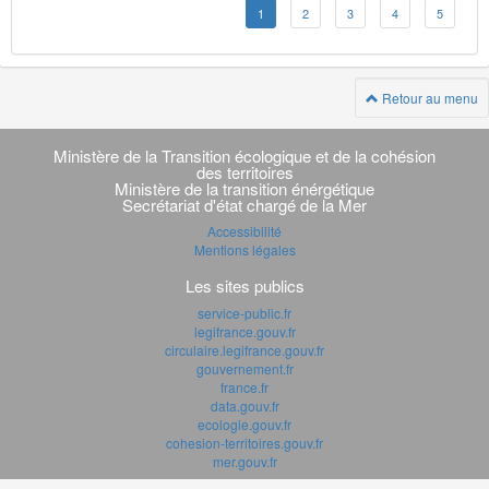
1
2
3
4
5
Retour au menu
Navigation
transverse
Ministère de la Transition écologique et de la cohésion
des territoires
Ministère de la transition énérgétique
Secrétariat d'état chargé de la Mer
Accessibilité
Mentions légales
Les sites publics
service-public.fr
legifrance.gouv.fr
circulaire.legifrance.gouv.fr
gouvernement.fr
france.fr
data.gouv.fr
ecologie.gouv.fr
cohesion-territoires.gouv.fr
mer.gouv.fr