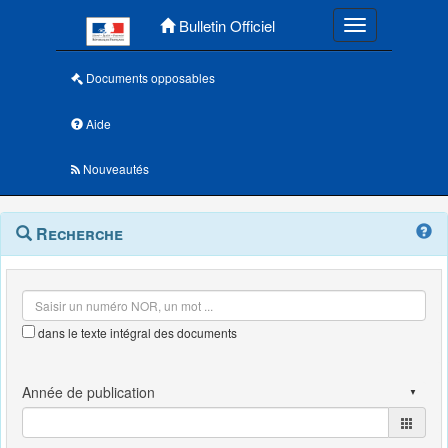
Menu principal
Bulletin Officiel
Toggle navigatio
Documents opposables
Aide
Nouveautés
Navigation
Menu
Recherche
contextuel
et
outils
annexes
dans le texte intégral des documents