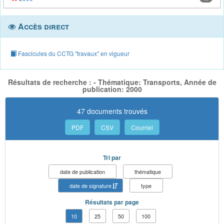
Accès direct
Fascicules du CCTG "travaux" en vigueur
Résultats de recherche : - Thématique: Transports, Année de
publication: 2000
47 documents trouvés
PDF
CSV
Courriel
Tri par
date de publication
thématique
date de signature
type
Résultats par page
10
25
50
100