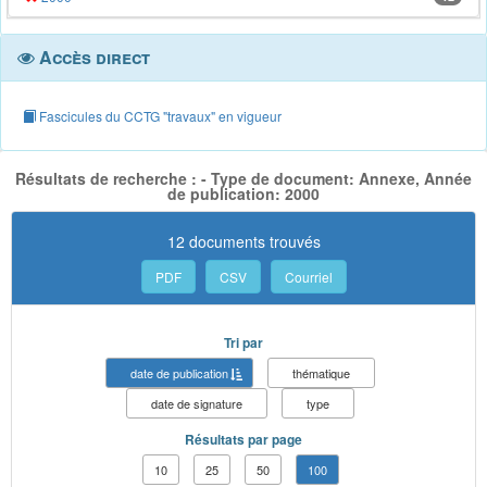
Accès direct
Fascicules du CCTG "travaux" en vigueur
Résultats de recherche : - Type de document: Annexe, Année
de publication: 2000
12 documents trouvés
PDF
CSV
Courriel
Tri par
date de publication
thématique
date de signature
type
Résultats par page
10
25
50
100