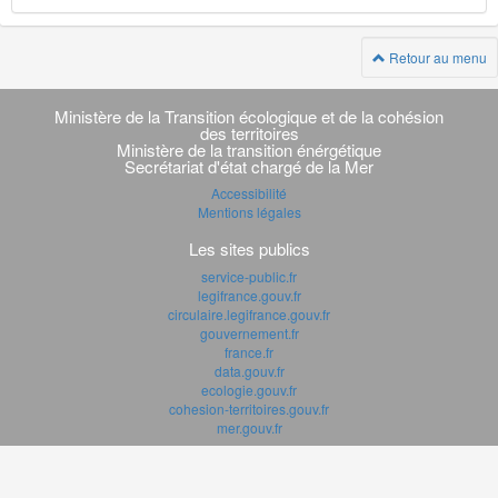
Retour au menu
Navigation
transverse
Ministère de la Transition écologique et de la cohésion
des territoires
Ministère de la transition énérgétique
Secrétariat d'état chargé de la Mer
Accessibilité
Mentions légales
Les sites publics
service-public.fr
legifrance.gouv.fr
circulaire.legifrance.gouv.fr
gouvernement.fr
france.fr
data.gouv.fr
ecologie.gouv.fr
cohesion-territoires.gouv.fr
mer.gouv.fr