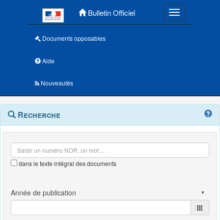
Menu principal
Bulletin Officiel
Toggle navigatio
Documents opposables
Aide
Nouveautés
Navigation
Menu
Recherche
contextuel
et
outils
annexes
dans le texte intégral des documents