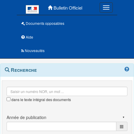
Menu principal
Bulletin Officiel
Toggle navigatio
Documents opposables
Aide
Nouveautés
Navigation
Menu
Recherche
contextuel
et
outils
annexes
dans le texte intégral des documents