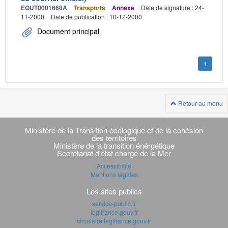
EQUT0001668A
Transports
Annexe
Date de signature : 24-
11-2000
Date de publication : 10-12-2000
Document principal
1
Retour au menu
Navigation
transverse
Ministère de la Transition écologique et de la cohésion
des territoires
Ministère de la transition énérgétique
Secrétariat d'état chargé de la Mer
Accessibilité
Mentions légales
Les sites publics
service-public.fr
legifrance.gouv.fr
circulaire.legifrance.gouv.fr