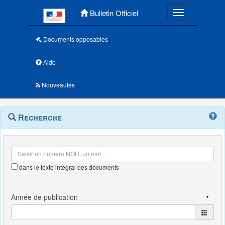
Menu principal
Bulletin Officiel
Toggle navigatio
Documents opposables
Aide
Nouveautés
Navigation
Menu
Recherche
contextuel
et
outils
annexes
dans le texte intégral des documents