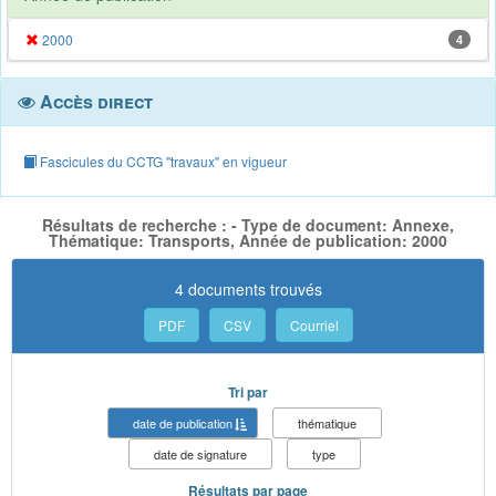
2000
4
Accès direct
Fascicules du CCTG "travaux" en vigueur
Résultats de recherche : - Type de document: Annexe,
Thématique: Transports, Année de publication: 2000
4 documents trouvés
PDF
CSV
Courriel
Tri par
date de publication
thématique
date de signature
type
Résultats par page