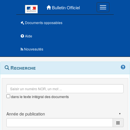
Menu principal
Bulletin Officiel
Toggle navigatio
Documents opposables
Aide
Nouveautés
Navigation
Menu
Recherche
contextuel
et
outils
annexes
dans le texte intégral des documents