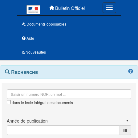
Menu principal
Bulletin Officiel
Toggle navigatio
Documents opposables
Aide
Nouveautés
Navigation
Menu
Recherche
contextuel
et
outils
annexes
dans le texte intégral des documents