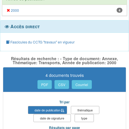
2000
4
Accès direct
Fascicules du CCTG "travaux" en vigueur
Résultats de recherche : - Type de document: Annexe,
Thématique: Transports, Année de publication: 2000
4 documents trouvés
PDF
CSV
Courriel
Tri par
date de publication
thématique
date de signature
type
Résultats par page