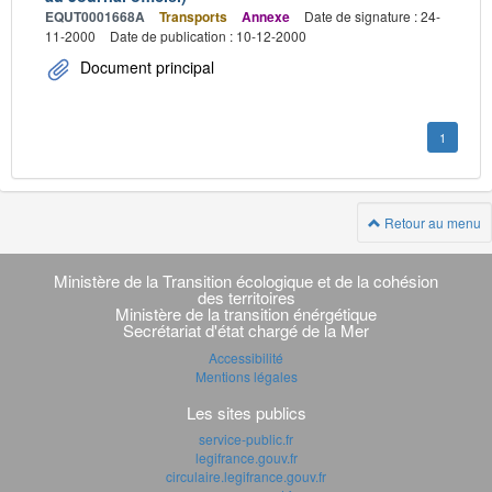
EQUT0001668A
Transports
Annexe
Date de signature : 24-
11-2000
Date de publication : 10-12-2000
Document principal
1
Retour au menu
Navigation
transverse
Ministère de la Transition écologique et de la cohésion
des territoires
Ministère de la transition énérgétique
Secrétariat d'état chargé de la Mer
Accessibilité
Mentions légales
Les sites publics
service-public.fr
legifrance.gouv.fr
circulaire.legifrance.gouv.fr