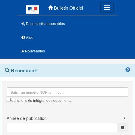
Menu principal
Bulletin Officiel
Toggle navigatio
Documents opposables
Aide
Nouveautés
Navigation
Menu
Recherche
contextuel
et
outils
annexes
dans le texte intégral des documents