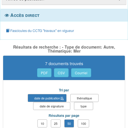
Accès direct
Fascicules du CCTG "travaux" en vigueur
Résultats de recherche : - Type de document: Autre,
Thématique: Mer
7 documents trouvés
PDF
CSV
Courriel
Tri par
date de publication
thématique
date de signature
type
Résultats par page
10
25
50
100