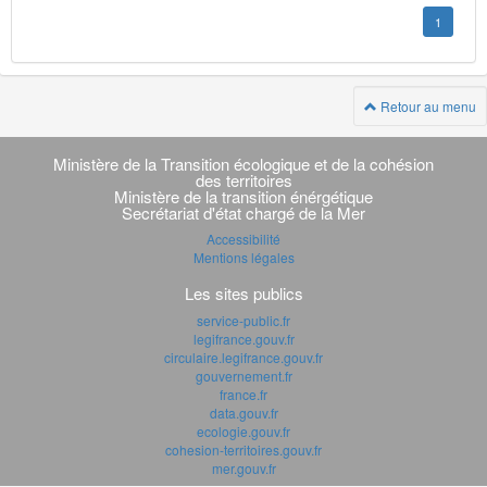
1
Retour au menu
Navigation
transverse
Ministère de la Transition écologique et de la cohésion
des territoires
Ministère de la transition énérgétique
Secrétariat d'état chargé de la Mer
Accessibilité
Mentions légales
Les sites publics
service-public.fr
legifrance.gouv.fr
circulaire.legifrance.gouv.fr
gouvernement.fr
france.fr
data.gouv.fr
ecologie.gouv.fr
cohesion-territoires.gouv.fr
mer.gouv.fr