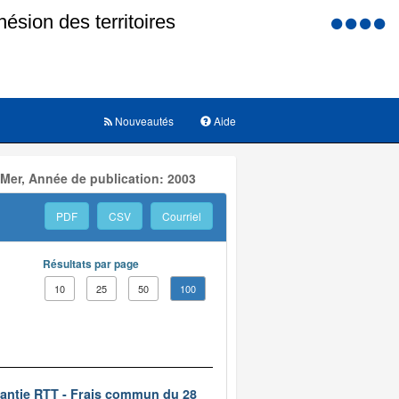
Menu
d'accessi
Nouveautés
Aide
 Mer, Année de publication: 2003
PDF
CSV
Courriel
Résultats par page
10
25
50
100
rantie RTT - Frais commun du 28