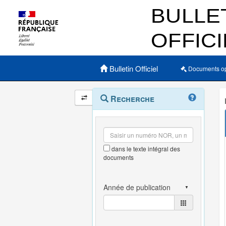
Menu principal
Bulletin Officiel
Documents o
Navigation
Menu
Recherche
contextuel
et
outils
annexes
dans le texte intégral des
documents