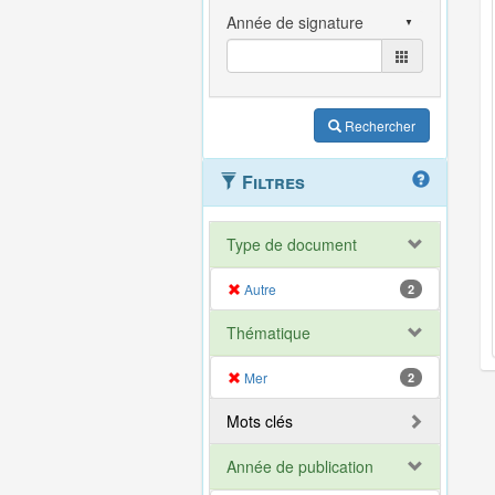
Rechercher
Filtres
Type de document
Autre
2
Thématique
Mer
2
Mots clés
Année de publication