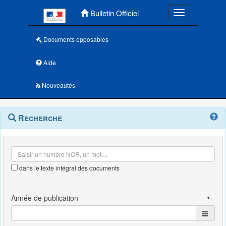
Menu principal
Bulletin Officiel
Toggle navigatio
Documents opposables
Aide
Nouveautés
Navigation
Menu
Recherche
contextuel
et
outils
annexes
dans le texte intégral des documents