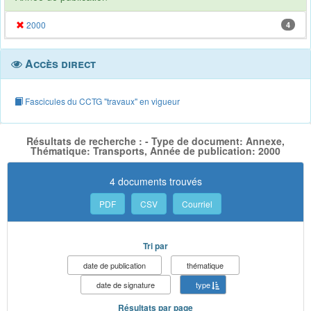
2000
4
Accès direct
Fascicules du CCTG "travaux" en vigueur
Résultats de recherche : - Type de document: Annexe,
Thématique: Transports, Année de publication: 2000
4 documents trouvés
PDF
CSV
Courriel
Tri par
date de publication
thématique
date de signature
type
Résultats par page