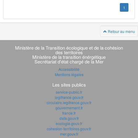
1
Retour au menu
Navigation
transverse
Ministère de la Transition écologique et de la cohésion
des territoires
Ministère de la transition énérgétique
Secrétariat d'état chargé de la Mer
Accessibilité
Mentions légales
Les sites publics
service-public.fr
legifrance.gouv.fr
circulaire.legifrance.gouv.fr
gouvernement.fr
france.fr
data.gouv.fr
ecologie.gouv.fr
cohesion-territoires.gouv.fr
mer.gouv.fr