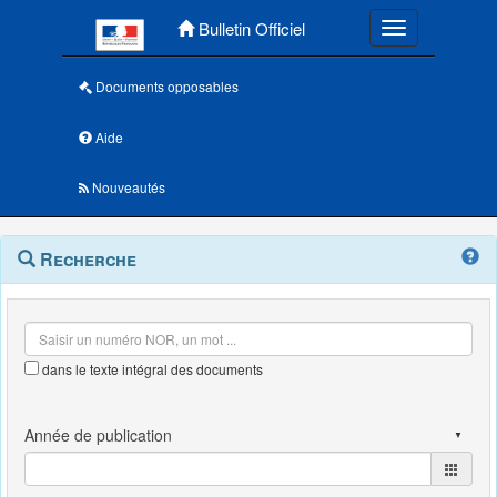
Menu principal
Bulletin Officiel
Toggle navigatio
Documents opposables
Aide
Nouveautés
Navigation
Menu
Recherche
contextuel
et
outils
annexes
dans le texte intégral des documents