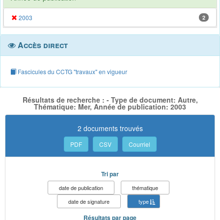
2003
2
Accès direct
Fascicules du CCTG "travaux" en vigueur
Résultats de recherche : - Type de document: Autre,
Thématique: Mer, Année de publication: 2003
2 documents trouvés
PDF
CSV
Courriel
Tri par
date de publication
thématique
date de signature
type
Résultats par page