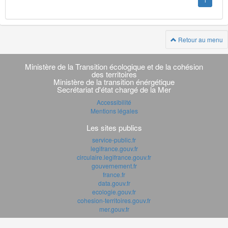
1
Retour au menu
Navigation
transverse
Ministère de la Transition écologique et de la cohésion
des territoires
Ministère de la transition énérgétique
Secrétariat d'état chargé de la Mer
Accessibilité
Mentions légales
Les sites publics
service-public.fr
legifrance.gouv.fr
circulaire.legifrance.gouv.fr
gouvernement.fr
france.fr
data.gouv.fr
ecologie.gouv.fr
cohesion-territoires.gouv.fr
mer.gouv.fr