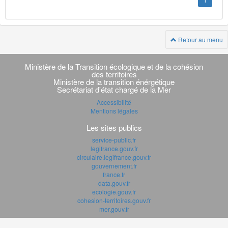
1
Retour au menu
Navigation
transverse
Ministère de la Transition écologique et de la cohésion
des territoires
Ministère de la transition énérgétique
Secrétariat d'état chargé de la Mer
Accessibilité
Mentions légales
Les sites publics
service-public.fr
legifrance.gouv.fr
circulaire.legifrance.gouv.fr
gouvernement.fr
france.fr
data.gouv.fr
ecologie.gouv.fr
cohesion-territoires.gouv.fr
mer.gouv.fr