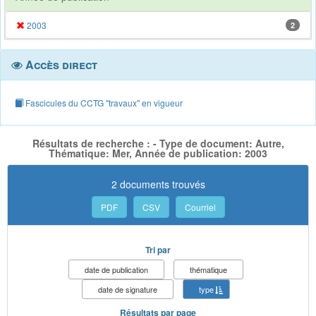
2003
2
Accès direct
Fascicules du CCTG "travaux" en vigueur
Résultats de recherche : - Type de document: Autre,
Thématique: Mer, Année de publication: 2003
2 documents trouvés
PDF
CSV
Courriel
Tri par
date de publication
thématique
date de signature
type
Résultats par page