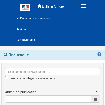
Menu principal
Bulletin Officiel
Toggle navigatio
Documents opposables
Aide
Nouveautés
Navigation
Menu
Recherche
contextuel
et
outils
annexes
dans le texte intégral des documents