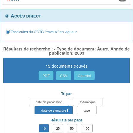
Accès direct
Fascicules du CCTG "travaux" en vigueur
Résultats de recherche : - Type de document: Autre, Année de
publication: 2003
13 documents trouvés
PDF
CSV
Courriel
Tri par
date de publication
thématique
date de signature
type
Résultats par page
10
25
50
100