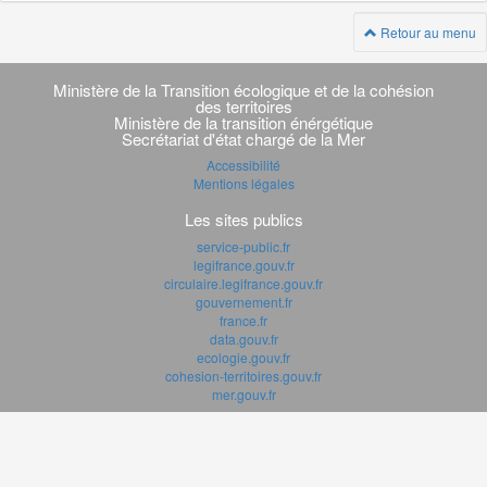
Retour au menu
Navigation
transverse
Ministère de la Transition écologique et de la cohésion
des territoires
Ministère de la transition énérgétique
Secrétariat d'état chargé de la Mer
Accessibilité
Mentions légales
Les sites publics
service-public.fr
legifrance.gouv.fr
circulaire.legifrance.gouv.fr
gouvernement.fr
france.fr
data.gouv.fr
ecologie.gouv.fr
cohesion-territoires.gouv.fr
mer.gouv.fr