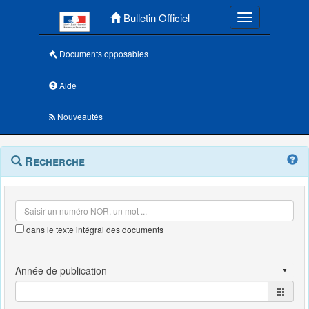
Menu principal
Bulletin Officiel
Toggle navigatio
Documents opposables
Aide
Nouveautés
Navigation
Menu
Recherche
contextuel
et
outils
annexes
dans le texte intégral des documents