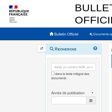
Menu principal
Bulletin Officiel
Documents o
Navigation
Menu
Recherche
contextuel
et
outils
annexes
dans le texte intégral des
documents