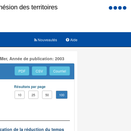
Menu
d'accessi
Nouveautés
Aide
 Mer, Année de publication: 2003
PDF
CSV
Courriel
Résultats par page
10
25
50
100
ication de la réduction du temps