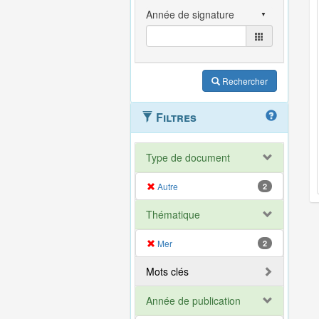
Rechercher
Filtres
Type de document
Autre
2
Thématique
Mer
2
Mots clés
Année de publication