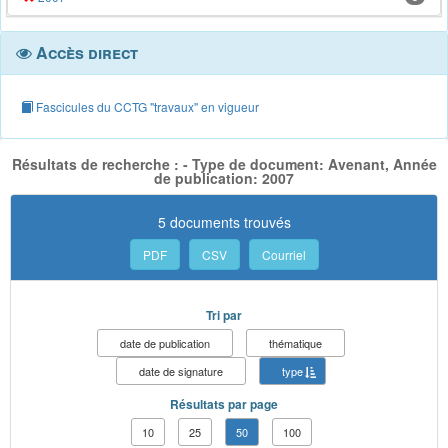
Accès direct
Fascicules du CCTG "travaux" en vigueur
Résultats de recherche : - Type de document: Avenant, Année
de publication: 2007
5 documents trouvés
PDF
CSV
Courriel
Tri par
date de publication
thématique
date de signature
type
Résultats par page
10
25
50
100