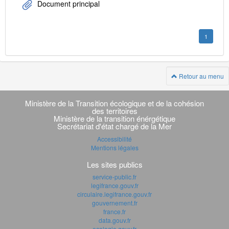
Document principal
1
Retour au menu
Navigation
transverse
Ministère de la Transition écologique et de la cohésion
des territoires
Ministère de la transition énérgétique
Secrétariat d'état chargé de la Mer
Accessibilité
Mentions légales
Les sites publics
service-public.fr
legifrance.gouv.fr
circulaire.legifrance.gouv.fr
gouvernement.fr
france.fr
data.gouv.fr
ecologie.gouv.fr