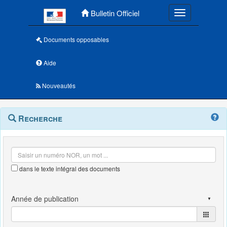
Menu principal
Bulletin Officiel
Toggle navigatio
Documents opposables
Aide
Nouveautés
Navigation
Menu
Recherche
contextuel
et
outils
annexes
dans le texte intégral des documents