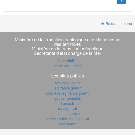
1
Retour au menu
Navigation
transverse
Ministère de la Transition écologique et de la cohésion
des territoires
Ministère de la transition énérgétique
Secrétariat d'état chargé de la Mer
Accessibilité
Mentions légales
Les sites publics
service-public.fr
legifrance.gouv.fr
circulaire.legifrance.gouv.fr
gouvernement.fr
france.fr
data.gouv.fr
ecologie.gouv.fr
cohesion-territoires.gouv.fr
mer.gouv.fr