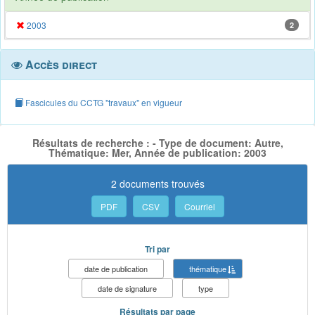
2003
2
Accès direct
Fascicules du CCTG "travaux" en vigueur
Résultats de recherche : - Type de document: Autre,
Thématique: Mer, Année de publication: 2003
2 documents trouvés
PDF
CSV
Courriel
Tri par
date de publication
thématique
date de signature
type
Résultats par page