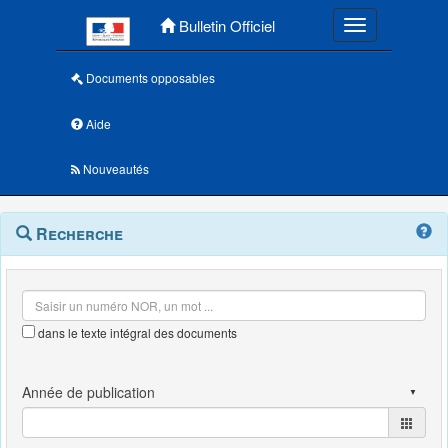
Menu principal
Bulletin Officiel
Toggle navigatio
Documents opposables
Aide
Nouveautés
Navigation
Menu
Recherche
contextuel
et
outils
annexes
dans le texte intégral des documents