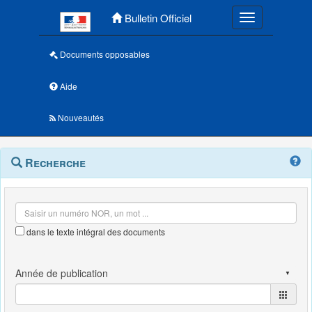
Menu principal
Bulletin Officiel
Toggle navigatio
Documents opposables
Aide
Nouveautés
Navigation
Menu
Recherche
contextuel
et
outils
annexes
dans le texte intégral des documents