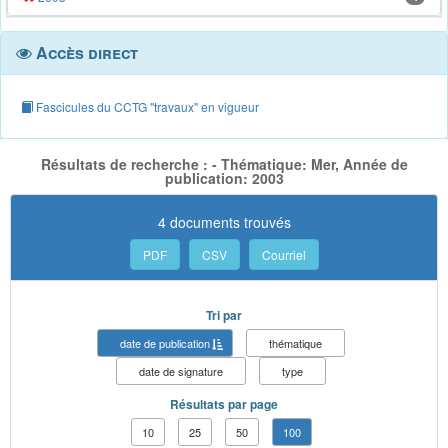
Accès direct
Fascicules du CCTG "travaux" en vigueur
Résultats de recherche : - Thématique: Mer, Année de
publication: 2003
4 documents trouvés
PDF
CSV
Courriel
Tri par
date de publication
thématique
date de signature
type
Résultats par page
10
25
50
100