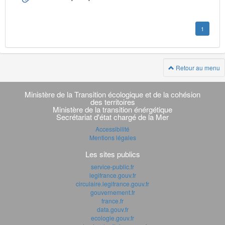
1
Retour au menu
Navigation
transverse
Ministère de la Transition écologique et de la cohésion
des territoires
Ministère de la transition énérgétique
Secrétariat d'état chargé de la Mer
Accessibilité
Mentions légales
Les sites publics
service-public.fr
legifrance.gouv.fr
circulaire.legifrance.gouv.fr
gouvernement.fr
france.fr
data.gouv.fr
ecologie.gouv.fr