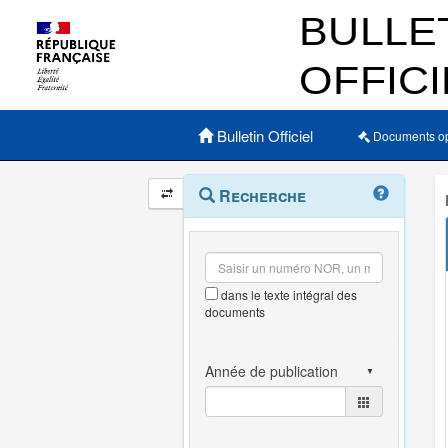
Menu principal
Bulletin Officiel
Documents o
Navigation
Menu
Recherche
contextuel
et
outils
annexes
dans le texte intégral des
documents