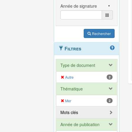
Rechercher
Filtres
Type de document
Autre
2
Thématique
Mer
2
Mots clés
Année de publication