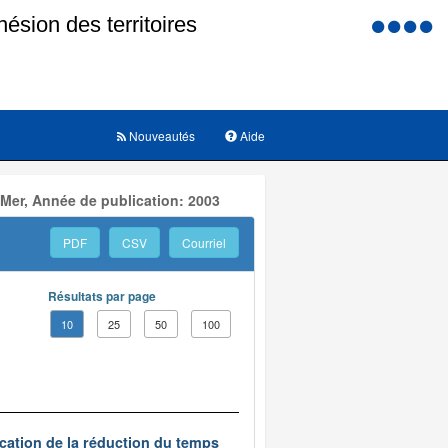
Menu
d'accessi
Nouveautés
Aide
 Mer, Année de publication: 2003
PDF
CSV
Courriel
Résultats par page
10
25
50
100
ication de la réduction du temps